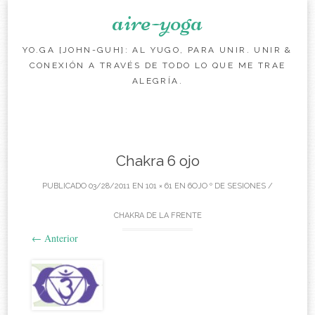
aire-yoga
YO.GA [JOHN-GUH]: AL YUGO, PARA UNIR. UNIR &
CONEXIÓN A TRAVÉS DE TODO LO QUE ME TRAE
ALEGRÍA.
Saltear el contenido
Chakra 6 ojo
PUBLICADO
03/28/2011
EN
101 × 61
EN
6OJO º DE SESIONES /
CHAKRA DE LA FRENTE
←
Anterior