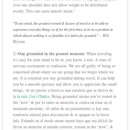
over one shoulder does not allow weight to be distributed
evenly. This can cause muscle strain.”
“To my mind, the greatest reward & luxury of travel is to be able to
experience everyday things as if for the first time, to be in a position in
– Bill
which almost nothing is so familiar it is taken for granted.”
Bryson
Stay grounded in the present moment
2)
: When traveling
it’s easy for your mind to be in, you know, a tizz- A state of
nervous excitement or confusion. We are all guilty of being so
concerned about where we are going that we forget where we
are. It is essential you stay grounded during travel. It can help
you be a smooth operator and allow you to appreciate the small
things. Al ser puesto a tierra es una cuestión que se deriva de
la
la raíz (1er) Chakra
. Being grounded means you’re rooted in
the “now” & por lo tanto su atención se centra en estar en el
momento presente. Al saltar de un pensamiento a, hay una
tendencia natural para desconectar & se apagan en la tierra
lala. Estando en el modo mono mente hace que sea difícil de
llevar su atención al mundo exterior, remain in the “now”, &