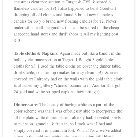
christmas clearance section at Target & CVS & scored 6
flameless candles for $8! I also happened to be at Goodwill
dropping off old clothes and found 3 brand new flameless
candles for $3 y 6 brand new floating candles for $2. Never
underestimate all the goodies that can be scored on the cheap
at second hand stores and thrift shops :) All my lighting cost
$13
Table cloths & Napkins
: Again made out like a bandit in the
holiday clearance section at Target. I Bought 3 gold table
cloths for $3. I used the table cloths to: cover the dinner table,
drinks table, counter top (makes for easy clean up!), & even
covered art I already had on the walls with the gold table cloth
& attached my glittery “cheers” banner to it. And for $1 I got
24 gold and white stripped napkins, how fitting :)
Dinner-ware
: The beauty of having white as a part of the
color scheme was that I was effortlessly able to incorporate the
all the plain white dinner plates I already had. I needed bowls
to put salsa, granola, & fruit in, so I took what I had and
simply covered it in aluminum foil. Whala! Now we’ve added
silver to the gold and white mix, but the colors still blend