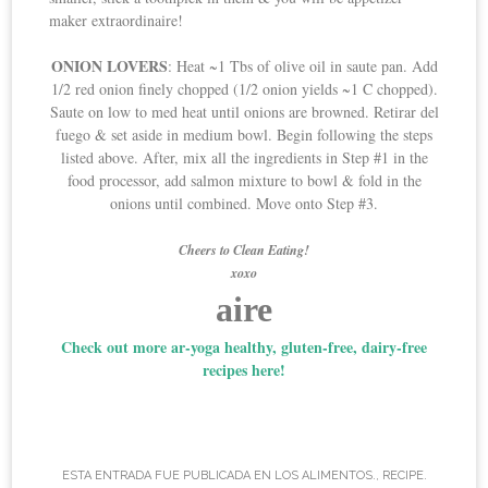
maker extraordinaire!
ONION LOVERS
: Heat ~1 Tbs of olive oil in saute pan. Add
1/2 red onion finely chopped (1/2 onion yields ~1 C chopped).
Saute on low to med heat until onions are browned. Retirar del
fuego & set aside in medium bowl. Begin following the steps
listed above. After, mix all the ingredients in Step #1 in the
food processor, add salmon mixture to bowl & fold in the
onions until combined. Move onto Step #3.
Cheers to Clean Eating!
xoxo
aire
Check out more ar-yoga healthy, gluten-free, dairy-free
recipes here!
ESTA ENTRADA FUE PUBLICADA EN
LOS ALIMENTOS.
,
RECIPE
.