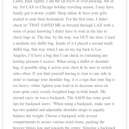
Lastly, pack lightly. I am the QUEEN of over-packing, but in
my 3rd LAX to Chicago holiday traveling season, I may have
finally got it down, yeahh! Shop online & have your gifts
mailed to your final destination. For the first time, I didn’t
check in! THAT SAVED ME as breezed through LAX with a
sense of peace knowing I didn’t have to wait in the line to
check bags in. The line, by the way, was OUT the door. I used
a medium size duffel bag. Inside of it I placed a second small
duffel bag, that way when I am on my leg back to Los
Angeles, I’ll have a bag that I can check in containing any
holiday presents I receive. When using a duffel or shoulder
bag, if possible sling it across your chest & be sure to switch
sides often. If you find yourself having to lean to one side in
order to manage your shoulder bag, it is a sign that your bag is
too heavy- either lighten your load or to decrease stress on
your spine carry evenly weighted bags in both hands. My
second carry on was a backpack. The AAOS has some good
tips for backpack users: “When using a backpack, make sure it
has two padded and adjustable shoulder straps to equally
balance the weight. Choose a backpack with several
compartments to secure various-sized items, packing the
heavier things low and towards the center. Slinging a backpack