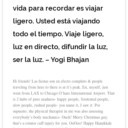
vida para recordar es viajar
ligero. Usted está viajando
todo el tiempo. Viaje ligero,
luz en directo, difundir la luz,
ser la luz. – Yogi Bhajan
Hi friends! Las fiestas son en efecto completo & people
traveling from here to there is at it’s peak. En, myself, just
went from LAX to Chicago O’hare International Airport. That
is 2 hubs of pure madness- happy people, frustrated people,
slow people, rushed people- you name it, I saw it. Por
supuesto, the physical therapist in me was also assessing
everybody’s body mechanics- Ouch! Merry Christmas guy,
that’s a rotator cuff injury for you, OoOoo! Happy Hanukkah