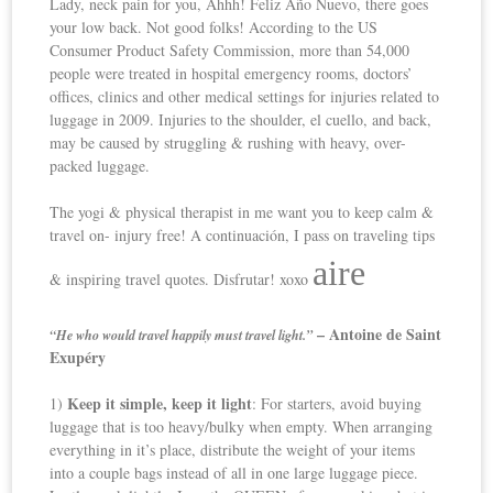
Lady, neck pain for you, Ahhh! Feliz Año Nuevo, there goes
your low back. Not good folks! According to the US
Consumer Product Safety Commission, more than 54,000
people were treated in hospital emergency rooms, doctors’
offices, clinics and other medical settings for injuries related to
luggage in 2009. Injuries to the shoulder, el cuello, and back,
may be caused by struggling & rushing with heavy, over-
packed luggage.
The yogi & physical therapist in me want you to keep calm &
travel on- injury free! A continuación, I pass on traveling tips
aire
& inspiring travel quotes. Disfrutar! xoxo
– Antoine de Saint
“He who would travel happily must travel light.”
Exupéry
Keep it simple, keep it light
1)
: For starters, avoid buying
luggage that is too heavy/bulky when empty. When arranging
everything in it’s place, distribute the weight of your items
into a couple bags instead of all in one large luggage piece.