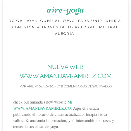
aire-yoga
YO.GA [JOHN-GUH]: AL YUGO, PARA UNIR. UNIR &
CONEXIÓN A TRAVÉS DE TODO LO QUE ME TRAE
ALEGRÍA.
Saltear el contenido
NUEVA WEB
WWW.AMANDAVRAMIREZ.COM
POR
AIRE
//
04/10/2013
//
COMENTARIOS DESACTIVADOS
check out amanda’s new website
Mi
WWW.AMANDAVRAMIREZ.CO
. Aquí ella estará
publicando el horario de clases actualizado, terapia física
valiosa & anatomía información, y el intercambio de frases y
temas de sus clases de yoga.