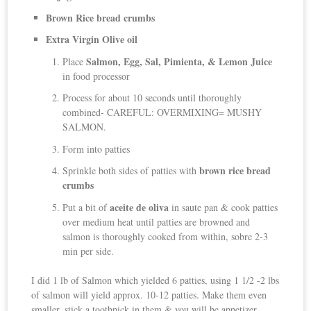
Brown Rice bread crumbs
Extra Virgin Olive oil
Salmon, Egg, Sal, Pimienta, & Lemon Juice
Place
in food processor
Process for about 10 seconds until thoroughly
combined- CAREFUL: OVERMIXING= MUSHY
SALMON.
Form into patties
brown rice bread
Sprinkle both sides of patties with
crumbs
aceite de oliva
Put a bit of
in saute pan & cook patties
over medium heat until patties are browned and
salmon is thoroughly cooked from within, sobre 2-3
min per side.
I did 1 lb of Salmon which yielded 6 patties, using 1 1/2 -2 lbs
of salmon will yield approx. 10-12 patties. Make them even
smaller, stick a toothpick in them & you will be appetizer