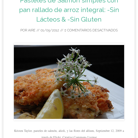
Pasteles de Salmón simples con
pan rallado de arroz integral: -Sin
Lácteos & -Sin Gluten
POR
AIRE
//
01/05/2012
//
COMENTARIOS DESACTIVADOS
Kristen Taylor, pasteles de salmón, alioli, y las flores del allium, Septiembre 12, 2009 a
través de Flickr, Creative Commons License