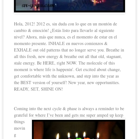
Hola, 2012! 2012 es, sin duda con lo que en un montón de
cambio & emoción! ¿Estás listo para llevarlo al siguiente
nivel? Ahora, más que nunca, es el momento de estar en el
momento presente. INHALE en nuevos comienzos &
EXHALE out old patterns that no longer serve you. Breathe in
all this fresh, new energy & breathe out all that old, stagnant,
stale energy. Be HERE, right NOW. The molecule of this
moment is where life is happenin’. Get excited about change,
get comfortable with the unknown, and step into the year as
the BEST version of yourself! New year, new opportunities.
READY, SET, SHINE ON!
Coming into the next cycle & phase is always a reminder to be
grateful for where I’ve been and gets me super amped
up keep
things
movin
g