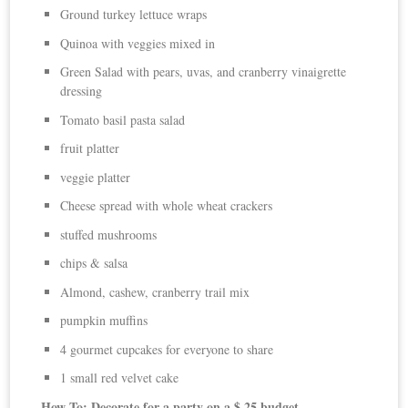
Ground turkey lettuce wraps
Quinoa with veggies mixed in
Green Salad with pears, uvas, and cranberry vinaigrette
dressing
Tomato basil pasta salad
fruit platter
veggie platter
Cheese spread with whole wheat crackers
stuffed mushrooms
chips & salsa
Almond, cashew, cranberry trail mix
pumpkin muffins
4 gourmet cupcakes for everyone to share
1 small red velvet cake
How-To
: Decorate for a party on a $ 25 budget