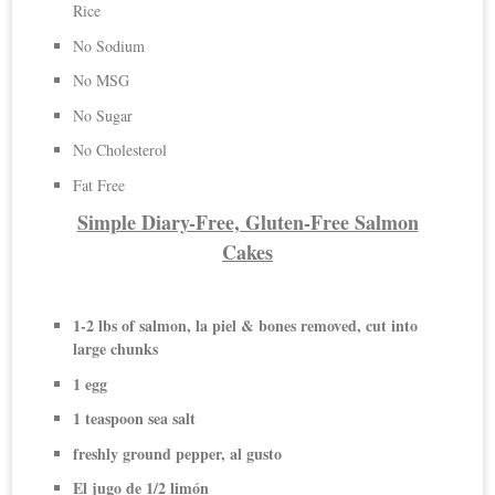
Rice
No Sodium
No MSG
No Sugar
No Cholesterol
Fat Free
Simple Diary-Free, Gluten-Free Salmon
Cakes
1-2 lbs of salmon, la piel & bones removed, cut into
large chunks
1 egg
1 teaspoon sea salt
freshly ground pepper, al gusto
El jugo de 1/2 limón