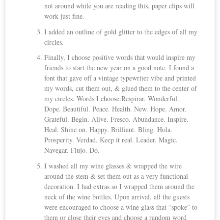
not around while you are reading this, paper clips will
work just fine.
I added an outline of gold glitter to the edges of all my
circles.
Finally, I choose positive words that would inspire my
friends to start the new year on a good note. I found a
font that gave off a vintage typewriter vibe and printed
my words, cut them out, & glued them to the center of
my circles. Words I choose:Respirar. Wonderful.
Dope. Beautiful. Peace. Health. New. Hope. Amor.
Grateful. Begin. Alive. Fresco. Abundance. Inspire.
Heal. Shine on. Happy. Brilliant. Bling. Hola.
Prosperity. Verdad. Keep it real. Leader. Magic.
Navegar. Flujo. Do.
I washed all my wine glasses & wrapped the wire
around the stem & set them out as a very functional
decoration. I had extras so I wrapped them around the
neck of the wine bottles. Upon arrival, all the guests
were encouraged to choose a wine glass that “spoke” to
them or close their eyes and choose a random word