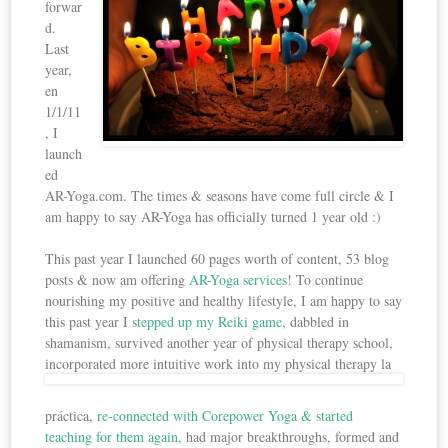
forwar
d.
Last
year,
en
1/1/11
, I
launch
ed
AR-Yoga.com. The times & seasons have come full circle & I
am happy to say AR-Yoga has officially turned 1 year old :)
This past year I launched 60 pages worth of content, 53 blog
posts & now am offering
AR-Yoga services
! To continue
nourishing my positive and healthy lifestyle, I am happy to say
this past year I s
tepped up my Reiki game
, dabbled in
shamanism, survived another year of physical therapy school,
incorporated more intuitive work into my physical therapy
la
práctica,
re-connected with Corepower Yoga & started
teaching for them again
, had major breakthroughs, formed and