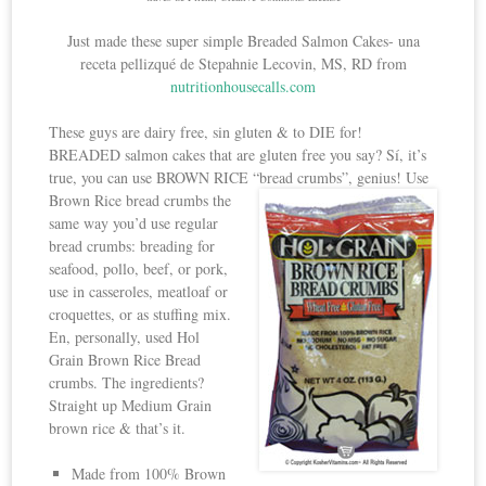
Just made these super simple Breaded Salmon Cakes- una
receta pellizqué de Stepahnie Lecovin, MS, RD from
nutritionhousecalls.com
These guys are dairy free, sin gluten & to DIE for!
BREADED salmon cakes that are gluten free you say? Sí, it’s
true, you can use BROWN RICE “bread crumbs”, genius! Use
Brown
Rice bread crumbs the
same way you’d use regular
bread crumbs: breading for
seafood, pollo, beef, or pork,
use in casseroles, meatloaf or
croquettes, or as stuffing mix.
En, personally, used Hol
Grain Brown Rice Bread
crumbs. The ingredients?
Straight up Medium Grain
brown rice & that’s it.
Made from 100% Brown