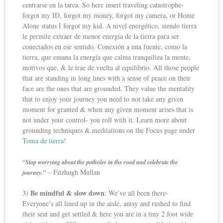
centrarse en la tarea. So here insert traveling catastrophe-
forgot my ID, forgot my money, forgot my camera, or Home
Alone status I forgot my kid. A nivel energético, siendo tierra
le permite extraer de menor energía de la tierra para ser
conectados en ese sentido. Conexión a una fuente, como la
tierra, que emana la energía que calma tranquiliza la mente,
motivos que, & le trae de vuelta al equilibrio. All those people
that are standing in long lines with a sense of peace on their
face are the ones that are grounded. They value the mentality
that to enjoy your journey you need to not take any given
moment for granted & when any given moment arises that is
not under your control- you roll with it. Learn more about
grounding techniques & meditations on the Focus page under
Toma de tierra
!
“Stop worrying about the potholes in the road and celebrate the
– Fitzhugh Mullan
journey.”
Be mindful & slow down
3)
: We’ve all been there-
Everyone’s all lined up in the aisle, antsy and rushed to find
their seat and get settled & here you are in a tiny 2 foot wide