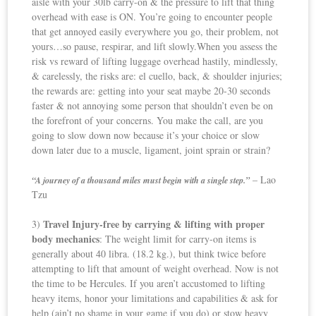
aisle with your 30lb carry-on & the pressure to lift that thing
overhead with ease is ON. You’re going to encounter people
that get annoyed easily everywhere you go, their problem, not
yours…so pause, respirar, and lift slowly.When you assess the
risk vs reward of lifting luggage overhead hastily, mindlessly,
& carelessly, the risks are: el cuello, back, & shoulder injuries;
the rewards are: getting into your seat maybe 20-30 seconds
faster & not annoying some person that shouldn’t even be on
the forefront of your concerns. You make the call, are you
going to slow down now because it’s your choice or slow
down later due to a muscle, ligament, joint sprain or strain?
– Lao
“A journey of a thousand miles must begin with a single step.”
Tzu
Travel Injury-free by carrying & lifting with proper
3)
body mechanics
: The weight limit for carry-on items is
generally about 40 libra. (18.2 kg.), but think twice before
attempting to lift that amount of weight overhead. Now is not
the time to be Hercules. If you aren’t accustomed to lifting
heavy items, honor your limitations and capabilities & ask for
help (ain’t no shame in your game if you do) or stow heavy