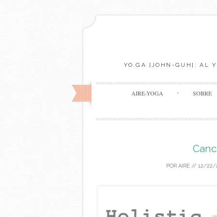
YO.GA [JOHN-GUH]: AL 
AIRE-YOGA
SOBRE
Cance
POR
AIRE
//
12/22/