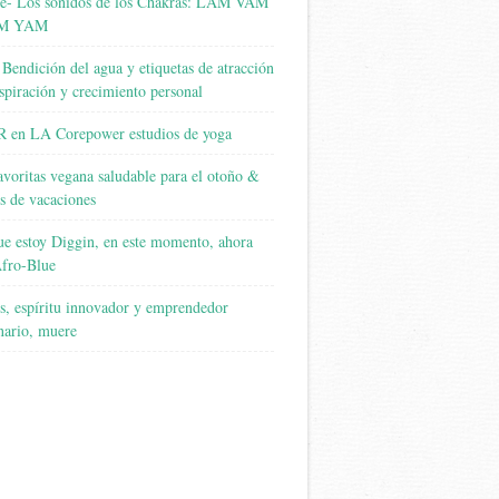
se- Los sonidos de los Chakras: LAM VAM
M YAM
 Bendición del agua y etiquetas de atracción
nspiración y crecimiento personal
 en LA Corepower estudios de yoga
avoritas vegana saludable para el otoño &
s de vacaciones
e estoy Diggin, en este momento, ahora
fro-Blue
s, espíritu innovador y emprendedor
nario, muere