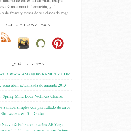
l horario de clases actualizada, terapia
liosa & anatomía información, y el
io de frases y temas de sus clases de yoga.
CONÉCTATE CON AR-YOGA
¿CUÁL ES FRESCO?
 WEB WWW.AMANDAVRAMIREZ.COM
e yoga abril actualizada de amanda 2013
h Spring Mind Body Wellness Cleanse
de Salmón simples con pan rallado de arroz
 -Sin Lácteos & -Sin Gluten
o Nuevo & Feliz cumpleaños AR-Yoga:
ones saludable con un presupuesto “cómo-