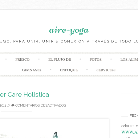
aire-yoga
YUGO, PARA UNIR. UNIR & CONEXIÓN A TRAVÉS DE TODO L
Saltear el contenido
FRESCO
EL FLUJO DE
FOTOS
LOS ALI
GIMNASIO
ENFOQUE
SERVICIOS
r Care Holística
2011
//
COMENTARIOS DESACTIVADOS
FEC
echa un 
WWW.A