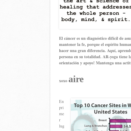
El cáncer es un diagnóstico difícil de asu
mantener la fe, porque el espíritu human
hacer una gran diferencia. Aquí, aprend
persona en su totalidad. AR-yoga tiene l
orientación y apoyo! Mantenga una actit
aire
xoxo
En
pri
me
r
lug