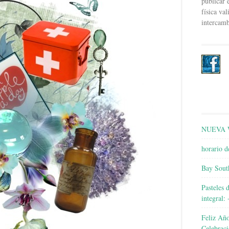
publicar e
física va
intercamb
NUEVA
horario d
Bay Sout
Pasteles 
integral:
Feliz Añ
Celebraci