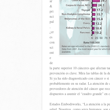
ar
&
pri
nci
pal
,
¿er
es
con
sci
ent
e
de
la parte superior 10 cánceres que afectan 
prevención es clave. Mira las tablas de la 
Si ya ha sido diagnosticado con cáncer o si
probablemente en su radar. La atención de c
proveedores de atención del cáncer que rec
dispuestos a asumir el “cuadro grande” en 
Estados Embodiworks, “La atención a la pe
salud. Nosotros, como seres humanos, son 