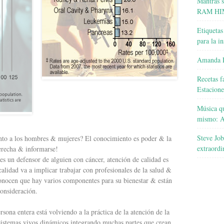
Mantras 
RAM HI
Etiquetas
para la i
Amanda R
Recetas f
Estacione
Música qu
mismo: A
Steve Job
tanto a los hombres & mujeres? El conocimiento es poder & la
extraordi
derecha & informarse!
 es un defensor de alguien con cáncer, atención de calidad es
alidad va a implicar trabajar con profesionales de la salud &
onocen que hay varios componentes para su bienestar & están
consideración.
rsona entera
está volviendo a la práctica de la atención de la
sistemas vivos dinámicos integrando muchas partes que crean