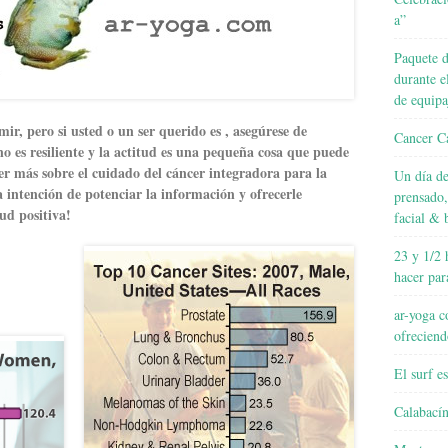
a”
Paquete d
durante e
de equipa
mir, pero si usted o un ser querido es , asegúrese de
Cancer Ca
o es resiliente y la actitud es una pequeña cosa que puede
er más sobre el cuidado del cáncer integradora para la
Un día de
a intención de potenciar la información y ofrecerle
prensado,
ud positiva!
facial & 
23 y 1/2 
hacer par
ar-yoga c
ofreciend
El surf e
Calabací